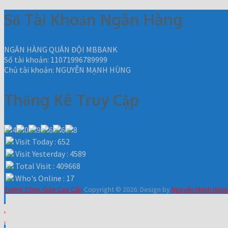
Số Tài Khoản Ngân Hàng
NGÂN HÀNG QUÂN ĐỘI MBBANK
Số tài khoản: 11071996789999
Chủ tài khoản: NGUYỄN MẠNH HÙNG
Thống Kê Truy Cập
Visit Today : 652
Visit Yesterday : 4589
Total Visit : 409668
Who's Online : 17
Tượng Công Giáo Cao Cấp
Copyright © 2026.
Design by
Nguyễn Mạnh Hùng
.
.
.