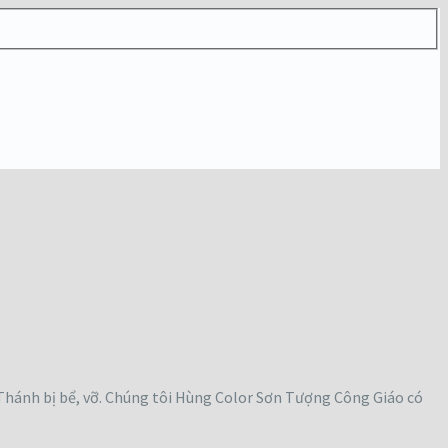
hánh bị bể, vỡ. Chúng tôi Hùng Color Sơn Tượng Công Giáo có