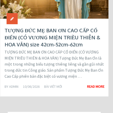
TƯỢNG ĐỨC MẸ BAN ƠN CAO CẤP CỔ
ĐIỂN (CÓ VƯƠNG MIỆN TRIỀU THIÊN &
HOA VĂN) size 42cm-52cm-62cm
TƯỢNG ĐỨC MẸ BAN ƠN CAO CẤP CỔ ĐIỂN (CÓ VƯƠNG
MIỆN TRIỀU THIÊN & HOA VĂN) Tượng Đức Mẹ Ban Ơn là
một trong những biểu tượng thiêng liêng và gần gũi nhất
trong đức tin Công giáo. Sản phẩm Tượng Đức Mẹ Ban Ơn
Cao Cấp phiên bản đặc biệt có vương miện …
BY
ADMIN
10/06/2026
BÀI VIẾT MỚI
READ MORE