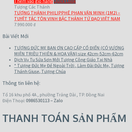
Thêm vào giỏ hàng
Quick Look
Tượng Các Thánh
TƯỢNG THÁNH PHILIPPHÊ PHAN VĂN MINH (1M2) –
TUYỆT TÁC TÔN VINH BẬC THÁNH TỬ ĐẠO VIỆT NAM
7.990.000
₫
Bài Viết Mới
TƯỢNG ĐỨC MẸ BAN ƠN CAO CẤP CỔ ĐIỂN (CÓ VƯƠNG
MIỆN TRIỀU THIÊN & HOA VĂN) size 42cm-52cm-62cm
Dịch Vụ Tu Sửa Sơn Mới Tượng Công Giáo Tại Nhà
* Tượng Đức Mẹ Để Ngoài Trời , Làm Đài Đức Mẹ, Tượng
Thánh Giuse, Tượng Chúa
Thông tin liên hệ:
Tổ 16 khu phố 4A , phường Trảng Dài , TP. Đồng Nai
Điện Thoại:
0986530113 – Zalo
THANH TOÁN SẢN PHẨM