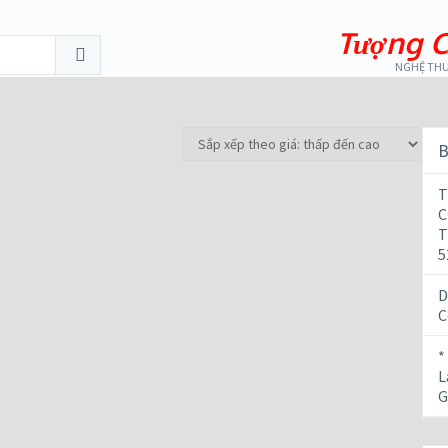
Tượng C
NGHỆ THU
B
T
C
T
5
D
C
*
L
G