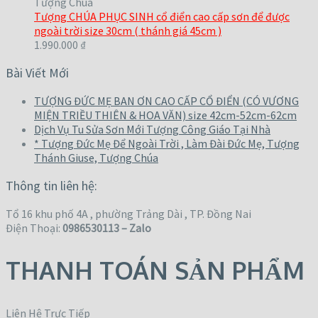
Tượng Chúa
Tượng CHÚA PHỤC SINH cổ điển cao cấp sơn để được
ngoài trời size 30cm ( thánh giá 45cm )
1.990.000
₫
Bài Viết Mới
TƯỢNG ĐỨC MẸ BAN ƠN CAO CẤP CỔ ĐIỂN (CÓ VƯƠNG
MIỆN TRIỀU THIÊN & HOA VĂN) size 42cm-52cm-62cm
Dịch Vụ Tu Sửa Sơn Mới Tượng Công Giáo Tại Nhà
* Tượng Đức Mẹ Để Ngoài Trời , Làm Đài Đức Mẹ, Tượng
Thánh Giuse, Tượng Chúa
Thông tin liên hệ:
Tổ 16 khu phố 4A , phường Trảng Dài , TP. Đồng Nai
Điện Thoại:
0986530113 – Zalo
THANH TOÁN SẢN PHẨM
Liên Hệ Trực Tiếp