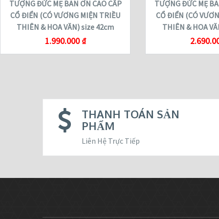
TƯỢNG ĐỨC MẸ BAN ƠN CAO CẤP
TƯỢNG ĐỨC MẸ BA
CỔ ĐIỂN (CÓ VƯƠNG MIỆN TRIỀU
CỔ ĐIỂN (CÓ VƯƠN
THIÊN & HOA VĂN) size 42cm
THIÊN & HOA VĂN
1.990.000
₫
2.690.0
THANH TOÁN SẢN
PHẨM
Liên Hệ Trực Tiếp