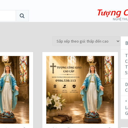
Tượng C
NGHỆ THU
B
T
C
T
5
D
C
*
L
G