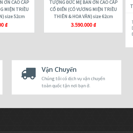
N ƠN CAO CẤP
TƯỢNG ĐỨC MẸ BAN ƠN CAO CẤP
T
G MIỆN TRIỀU
CỔ ĐIỂN (CÓ VƯƠNG MIỆN TRIỀU
) size 52cm
THIÊN & HOA VĂN) size 62cm
00
₫
3.590.000
₫
Vận Chuyển
Chúng tôi có dịch vụ vận chuyển
toàn quốc tận nơi bạn ở.