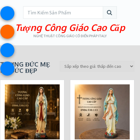
Tượng Công Giáo Cao Cấp
NGHỆ THUẬT CÔNG GIÁO CỔ ĐIỂN PHÁP ITALY
TƯỢNG ĐỨC MẸ
LỘ ĐỨC ĐẸP