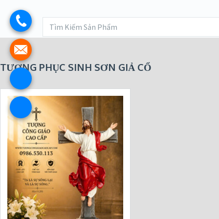
TƯỢNG PHỤC SINH SƠN GIẢ CỔ