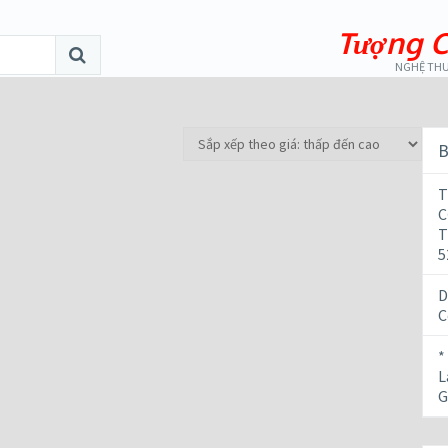
Tượng C
NGHỆ THU
B
T
C
T
5
D
C
*
L
G