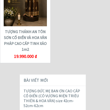
TƯỢNG THÁNH AN TÔN
SƠN CỔ ĐIỂN VÀ HOA VĂN
PHÁP CAO CẤP TINH XẢO
1m2
19.990.000
₫
BÀI VIẾT MỚI
TƯỢNG ĐỨC MẸ BAN ƠN CAO CẤP
CỔ ĐIỂN (CÓ VƯƠNG MIỆN TRIỀU
THIÊN & HOA VĂN) size 42cm-
52cm-62cm