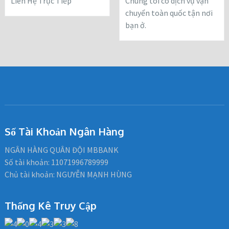
Liên Hệ Trực Tiếp
Chúng tôi có dịch vụ vận
chuyển toàn quốc tận nơi
bạn ở.
Số Tài Khoản Ngân Hàng
NGÂN HÀNG QUÂN ĐỘI MBBANK
Số tài khoản: 11071996789999
Chủ tài khoản: NGUYỄN MẠNH HÙNG
Thống Kê Truy Cập