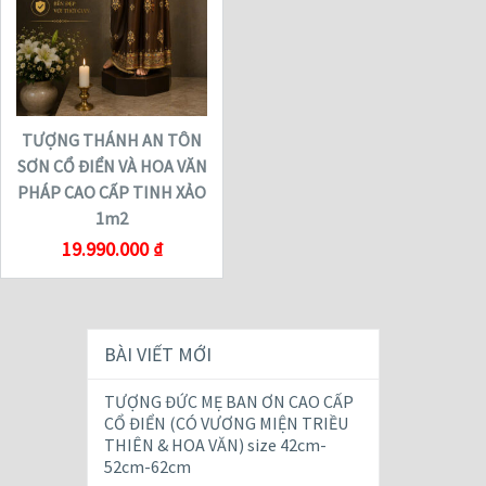
TƯỢNG THÁNH AN TÔN
SƠN CỔ ĐIỂN VÀ HOA VĂN
PHÁP CAO CẤP TINH XẢO
1m2
19.990.000
₫
BÀI VIẾT MỚI
TƯỢNG ĐỨC MẸ BAN ƠN CAO CẤP
CỔ ĐIỂN (CÓ VƯƠNG MIỆN TRIỀU
THIÊN & HOA VĂN) size 42cm-
52cm-62cm