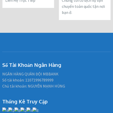
Liên Hệ Trực Tiếp
Chúng tôi có dịch vụ vận
chuyển toàn quốc tận nơi
bạn ở.
Số Tài Khoản Ngân Hàng
NGÂN HÀNG QUÂN ĐỘI MBBANK
Số tài khoản: 11071996789999
Chủ tài khoản: NGUYỄN MẠNH HÙNG
Thống Kê Truy Cập