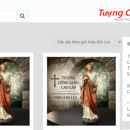
Tượng C
NGHỆ THU
B
T
C
T
5
D
C
*
L
G