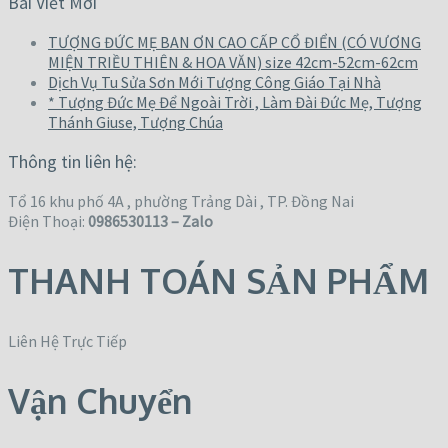
Bài Viết Mới
TƯỢNG ĐỨC MẸ BAN ƠN CAO CẤP CỔ ĐIỂN (CÓ VƯƠNG
MIỆN TRIỀU THIÊN & HOA VĂN) size 42cm-52cm-62cm
Dịch Vụ Tu Sửa Sơn Mới Tượng Công Giáo Tại Nhà
* Tượng Đức Mẹ Để Ngoài Trời , Làm Đài Đức Mẹ, Tượng
Thánh Giuse, Tượng Chúa
Thông tin liên hệ:
Tổ 16 khu phố 4A , phường Trảng Dài , TP. Đồng Nai
Điện Thoại:
0986530113 – Zalo
THANH TOÁN SẢN PHẨM
Liên Hệ Trực Tiếp
Vận Chuyển