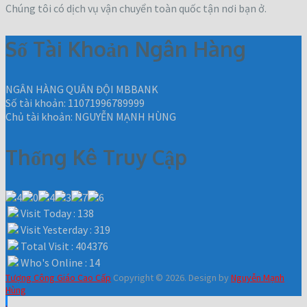
Chúng tôi có dịch vụ vận chuyển toàn quốc tận nơi bạn ở.
Số Tài Khoản Ngân Hàng
NGÂN HÀNG QUÂN ĐỘI MBBANK
Số tài khoản: 11071996789999
Chủ tài khoản: NGUYỄN MẠNH HÙNG
Thống Kê Truy Cập
Visit Today : 138
Visit Yesterday : 319
Total Visit : 404376
Who's Online : 14
Tượng Công Giáo Cao Cấp
Copyright © 2026.
Design by
Nguyễn Mạnh
Hùng
.