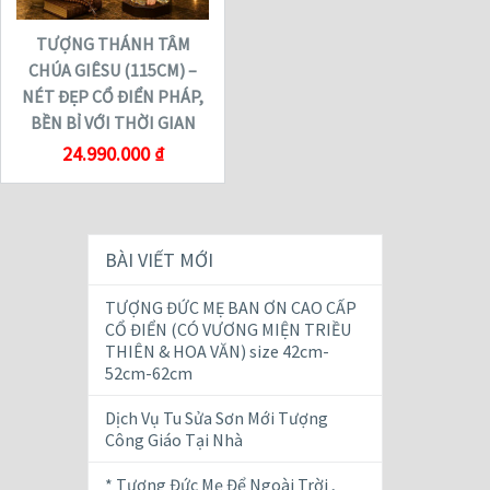
TƯỢNG THÁNH TÂM
CHÚA GIÊSU (115CM) –
NÉT ĐẸP CỔ ĐIỂN PHÁP,
BỀN BỈ VỚI THỜI GIAN
24.990.000
₫
BÀI VIẾT MỚI
TƯỢNG ĐỨC MẸ BAN ƠN CAO CẤP
CỔ ĐIỂN (CÓ VƯƠNG MIỆN TRIỀU
THIÊN & HOA VĂN) size 42cm-
52cm-62cm
Dịch Vụ Tu Sửa Sơn Mới Tượng
Công Giáo Tại Nhà
* Tượng Đức Mẹ Để Ngoài Trời ,